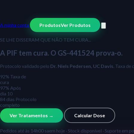
A minha conta
Produtos
Ver Produtos
SE LHE DISSERAM QUE NÃO TEM CURA...
A PIF tem cura. O GS-441524 prova-o.
Protocolo validado pelo
Dr. Niels Pedersen, UC Davis
. Taxa de 
92
%
Taxa de
cura
97
%
Após
dia 10
84
dias
Protocolo
completo
Ver Tratamentos →
Calcular Dose
Pedidos até às 14h00 saem hoje · Stock disponível · Suporte em p