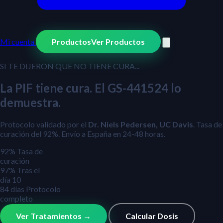
Mi cuenta
Productos
Ver Productos
SI TE DIJERON QUE NO TIENE CURA...
La PIF tiene cura. El GS-441524 lo
demuestra.
Protocolo validado por el
Dr. Niels Pedersen, UC Davis
. Tasa de
curación del 92%. Envío a España en 24-48 horas.
92
%
Tasa de
curación
97
%
Tras el
día 10
84
días
Protocolo
completo
Ver Tratamientos →
Calcular Dosis