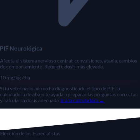
PIF Neurológica
Afecta el sistema nervioso central: convulsiones, ataxia, cambios
de comportamiento. Requiere dosis más elevada.
10 mg/kg
/día
Si tu veterinario aún no ha diagnosticado el tipo de PIF, la
calculadora de abajo te ayuda a preparar las preguntas correctas
y calcular la dosis adecuada.
Ir a la calculadora →
Elección de los Especialistas