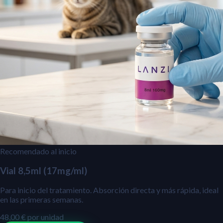
Recomendado al inicio
Vial 8,5ml (17mg/ml)
Para inicio del tratamiento. Absorción directa y más rápida, ideal
en las primeras semanas.
48,00
€
por unidad