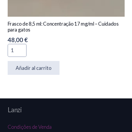
Frasco de 8,5 ml: Concentração 17 mg/ml – Cuidados
para gatos
48,00
€
Quantidade
de
Frasco
Añadir al carrito
de
8,5
ml:
Concentração
17
Lanzi
mg/ml
-
Condições de Venda
Cuidados