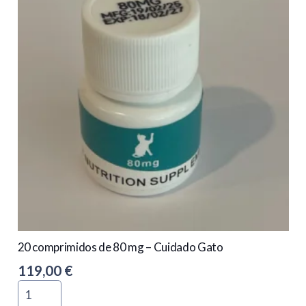
-
Cuidado
Gato
20 comprimidos de 80 mg – Cuidado Gato
119,00
€
Quantidade