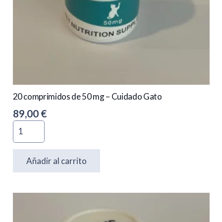
20 comprimidos de 50 mg – Cuidado Gato
89,00
€
Quantidade
de
20
Añadir al carrito
comprimidos
de
50
mg